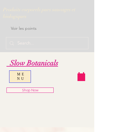
Produits corporels purs sauvages et
biologiques
Voir les points
Slow Botanicals
ME
NU
Shop Now