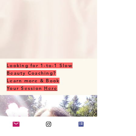
Looking for 1-to-1 Slow
Beauty Coaching?
Learn more & Book
Your Session
Here