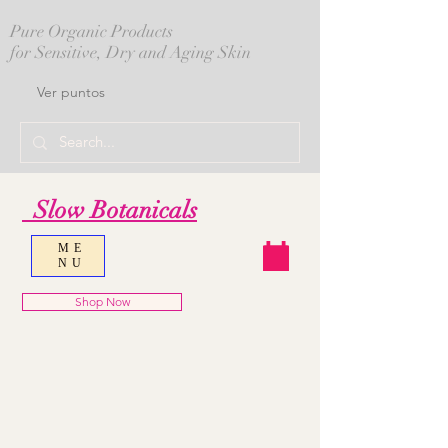
Pure Organic Products
for Sensitive, Dry and Aging Skin
Ver puntos
Slow Botanicals
ME
NU
Shop Now