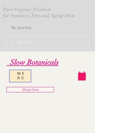
Pure Organic Products
for Sensitive, Dry and Aging Skin
Ver puntos
Slow Botanicals
ME
NU
Shop Now